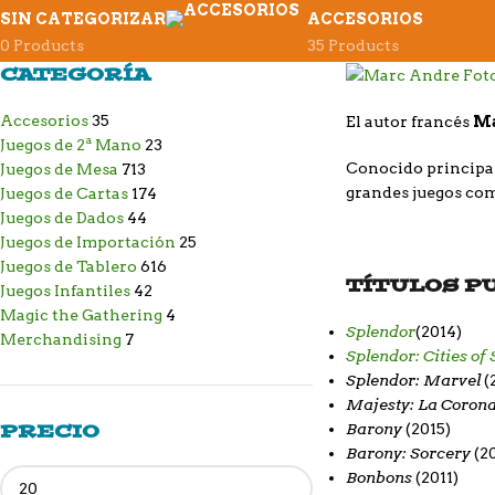
SIN CATEGORIZAR
ACCESORIOS
0 Products
35 Products
CATEGORÍA
Accesorios
35
El autor francés
Ma
Juegos de 2ª Mano
23
Conocido principal
Juegos de Mesa
713
grandes juegos c
Juegos de Cartas
174
Juegos de Dados
44
Juegos de Importación
25
Juegos de Tablero
616
TÍTULOS P
Juegos Infantiles
42
Magic the Gathering
4
Splendor
(2014)
Merchandising
7
Splendor: Cities of
Splendor: Marvel
(
Majesty: La Corona
Barony
PRECIO
(2015)
Barony: Sorcery
(2
Bonbons
(2011)