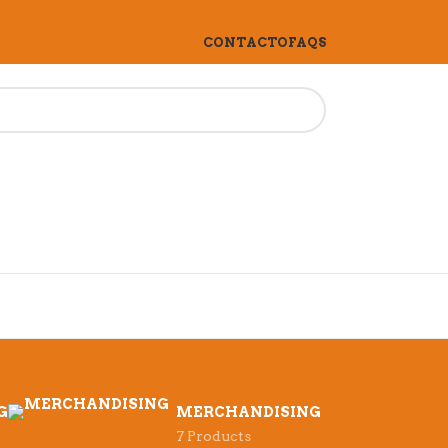
CONTACTO
FAQS
G
MERCHANDISING
7 Products