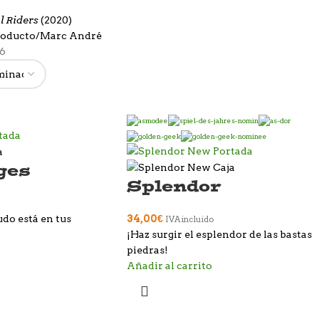
l Riders
(2020)
roducto
Marc André
6
ges
Splendor
udo está en tus
34,00
€
IVA incluido
¡Haz surgir el esplendor de las bastas
piedras!
Añadir al carrito