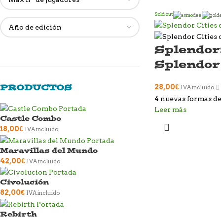
Sold out
Splendor:
Splendor
PRODUCTOS
28,00
€
IVA incluido
4 nuevas formas de
Leer más
Castle Combo
18,00
€
IVA incluido
Maravillas del Mundo
42,00
€
IVA incluido
Civolución
82,00
€
IVA incluido
Rebirth