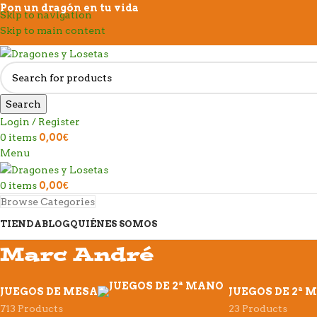
Pon un dragón en tu vida
Skip to navigation
Skip to main content
Search
Login / Register
0
items
0,00
€
Menu
0
items
0,00
€
Browse Categories
TIENDA
BLOG
QUIÉNES SOMOS
Marc André
JUEGOS DE MESA
JUEGOS DE 2ª 
713 Products
23 Products