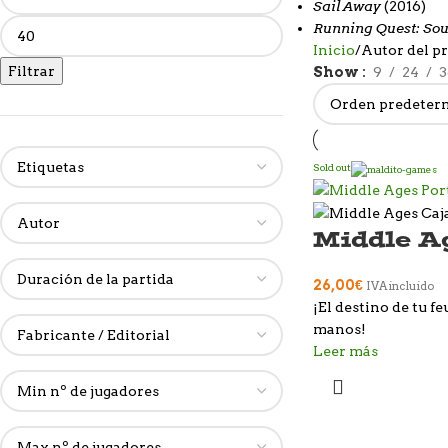
Sail Away
(2016)
Running Quest: Sou
Inicio
Autor del p
Filtrar
Show
9
24
3
Sold out
Middle A
26,00
€
IVA incluido
¡El destino de tu fe
manos!
Leer más