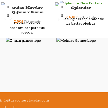
Fundas Mayday –
Splendor
63.5mm x 88mm
34,00
€
IVA incluido
¡Haz surgir el esplendor de
2,50
€
IVA incluido
Las fundas más
las bastas piedras!
económicas para tus
juegos.
info@dragonesylosetas.com