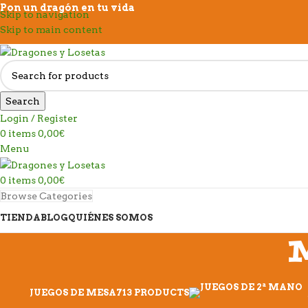
Pon un dragón en tu vida
Skip to navigation
Skip to main content
Search
Login / Register
0
items
0,00
€
Menu
0
items
0,00
€
Browse Categories
TIENDA
BLOG
QUIÉNES SOMOS
JUEGOS DE MESA
713 PRODUCTS