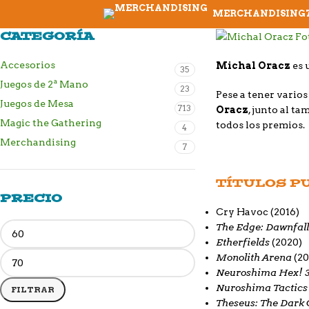
MERCHANDISING
CATEGORÍA
Accesorios
Michal Oracz
es 
35
Juegos de 2ª Mano
23
Pese a tener vario
Juegos de Mesa
713
Oracz
, junto al t
Magic the Gathering
todos los premios.
4
Merchandising
7
TÍTULOS P
PRECIO
Cry Havoc
(2016)
The Edge: Dawnfall
Etherfields
(2020)
Monolith Arena
(20
Neuroshima Hex! 
Nuroshima Tactics
FILTRAR
Theseus: The Dark 