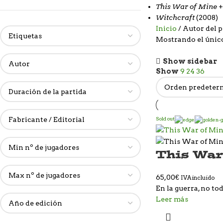
This War of Mine
+
Witchcraft
(2008)
Inicio
Autor del 
Mostrando el únic
Show sidebar
Show
9
24
36
Sold out
This War
65,00
€
IVA incluido
En la guerra, no tod
Leer más