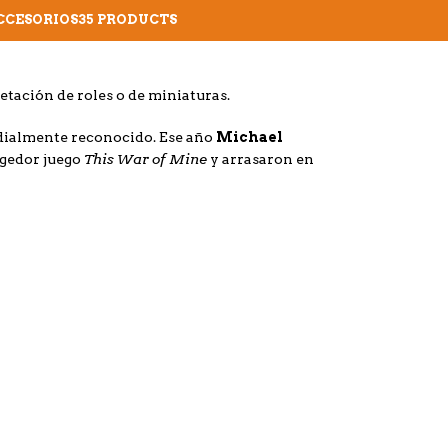
CCESORIOS
35 PRODUCTS
etación de roles o de miniaturas.
undialmente reconocido. Ese año
Michael
This War of Mine
ogedor juego
y arrasaron en