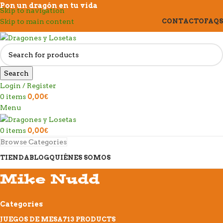
Pon un dragón en tu vida
Skip to navigation
Skip to main content
CONTACTO
FAQS
Search
Login / Register
0
items
0,00
€
Menu
0
items
0,00
€
Browse Categories
TIENDA
BLOG
QUIÉNES SOMOS
Mike Nudd
Categories
JUEGOS DE MESA
713 PRODUCTS