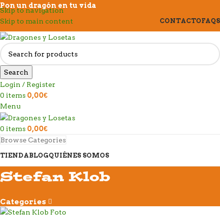
Pon un dragón en tu vida
Skip to navigation
Skip to main content
CONTACTO
FAQS
Search
Login / Register
0
items
0,00
€
Menu
0
items
0,00
€
Browse Categories
TIENDA
BLOG
QUIÉNES SOMOS
Stefan Klob
Categories