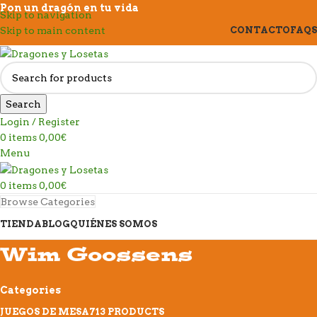
Pon un dragón en tu vida
Skip to navigation
Skip to main content
CONTACTO
FAQS
Search
Login / Register
0
items
0,00
€
Menu
0
items
0,00
€
Browse Categories
TIENDA
BLOG
QUIÉNES SOMOS
Wim Goossens
Categories
JUEGOS DE MESA
713 PRODUCTS