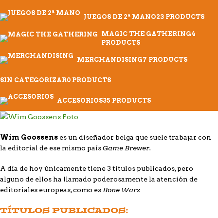
JUEGOS DE 2ª MANO
23 PRODUCTS
MAGIC THE GATHERING
4
PRODUCTS
MERCHANDISING
7 PRODUCTS
SIN CATEGORIZAR
0 PRODUCTS
ACCESORIOS
35 PRODUCTS
Wim Goossens
es un diseñador belga que suele trabajar con
Game Brewer.
la editorial de ese mismo país
A día de hoy únicamente tiene 3 títulos publicados, pero
alguno de ellos ha llamado poderosamente la atención de
Bone Wars
editoriales europeas, como es
TÍTULOS PUBLICADOS: