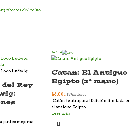
Arquitectos del Reino
Sold out
Catan: El Antiguo
Egipto (2ª mano)
 del Rey
wig:
46,00
€
IVA incluido
ones
¡Catán te atrapará! Edición limitada e
el antiguo Egipto
Leer más
vagantes mejoras