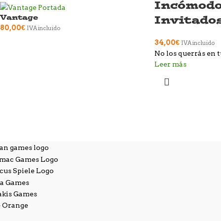
Incómod
Invitado
Vantage
80,00
€
IVA incluido
34,00
€
IVA incluido
No los querrás en t
Leer más