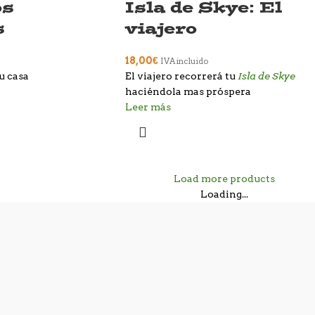
os
Isla de Skye: El
s
viajero
18,00
€
IVA incluido
Isla de Skye
u casa
El viajero recorrerá tu
haciéndola mas próspera
Leer más
Load more products
Loading...