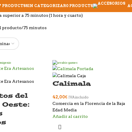
7 PRODUCTS
SIN CATEGORIZAR
0 PRODUCTS
A
 superior a 75 minutos (1 hora y cuarto)
l producto
75 minutos
Calimala
tos del
42,00
€
IVA incluido
 Oeste:
Comercia en la Florencia de la Baja
Edad Media
s
Añadir al carrito
os