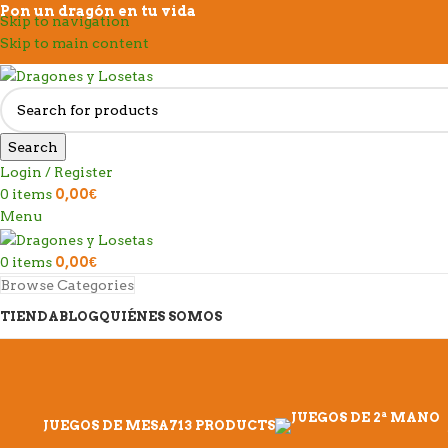
Pon un dragón en tu vida
Skip to navigation
Skip to main content
Search
Login / Register
0
items
0,00
€
Menu
0
items
0,00
€
Browse Categories
TIENDA
BLOG
QUIÉNES SOMOS
JUEGOS DE MESA
713 PRODUCTS