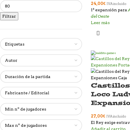
24,00
€
IVA incluido
1ª expansión para
del Oeste
Filtrar
Leer más
Castillos
Loco Lud
Expansi
27,00
€
IVA incluido
El Rey exige extra
Añadir al carrito