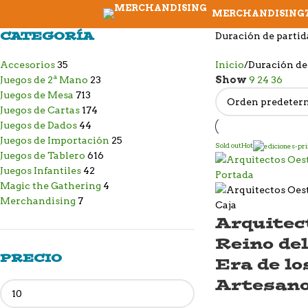
MERCHANDISING
CATEGORÍA
Duración de partida
Accesorios
35
Inicio
Duración de
Juegos de 2ª Mano
23
Show
9
24
36
Juegos de Mesa
713
Juegos de Cartas
174
Juegos de Dados
44
Juegos de Importación
25
Sold out
Hot
Juegos de Tablero
616
Juegos Infantiles
42
Magic the Gathering
4
Merchandising
7
Arquitec
Reino del
PRECIO
Era de lo
Artesan