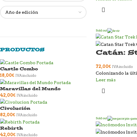
Sold out
PRODUCTOS
Catán: S
72,00
€
IVA incluido
Castle Combo
Colonizando la últ
18,00
€
IVA incluido
Leer más
Maravillas del Mundo
42,00
€
IVA incluido
Civolución
82,00
€
IVA incluido
Sold out
Rebirth
42,00
€
IVA incluido