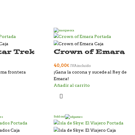
tar Trek
Crown of Emara
40,00
€
IVA incluido
ima frontera
¡Gana la corona y sucede al Rey de
Emara!
Añadir al carrito
Sold out