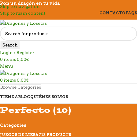
Pon un dragón en tu vida
Skip to navigation
Skip to main content
CONTACTO
FAQS
Search
Login / Register
0
items
0,00
€
Menu
0
items
0,00
€
Browse Categories
TIENDA
BLOG
QUIÉNES SOMOS
Perfecto (10)
Categories
JUEGOS DE MESA
713 PRODUCTS