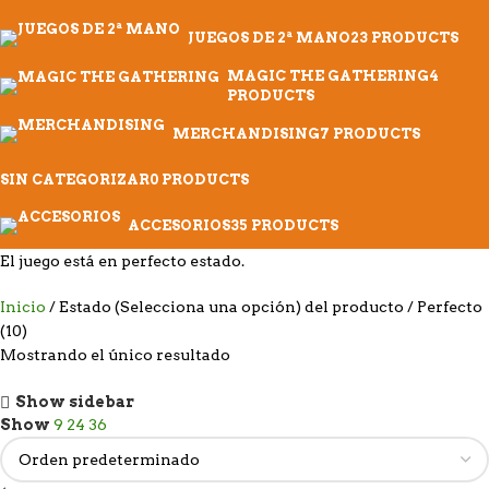
JUEGOS DE 2ª MANO
23 PRODUCTS
MAGIC THE GATHERING
4
PRODUCTS
MERCHANDISING
7 PRODUCTS
SIN CATEGORIZAR
0 PRODUCTS
ACCESORIOS
35 PRODUCTS
El juego está en perfecto estado.
Inicio
Estado (Selecciona una opción) del producto
Perfecto
(10)
Mostrando el único resultado
Show sidebar
Show
9
24
36