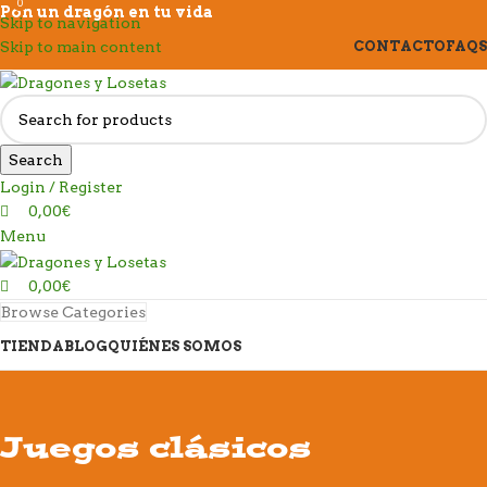
0
0
Pon un dragón en tu vida
Skip to navigation
Skip to main content
CONTACTO
FAQS
Search
Login / Register
0,00
€
Menu
0,00
€
Browse Categories
TIENDA
BLOG
QUIÉNES SOMOS
Juegos clásicos