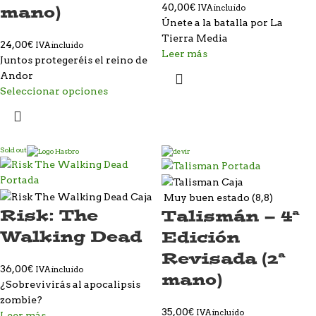
40,00
€
mano)
IVA incluido
Únete a la batalla por La
Tierra Media
24,00
€
IVA incluido
Leer más
Juntos protegeréis el reino de
Andor
Seleccionar opciones
Sold out
Muy buen estado (8,8)
Risk: The
Talismán – 4ª
Walking Dead
Edición
Revisada (2ª
36,00
€
IVA incluido
mano)
¿Sobrevivirás al apocalipsis
zombie?
35,00
€
IVA incluido
Leer más