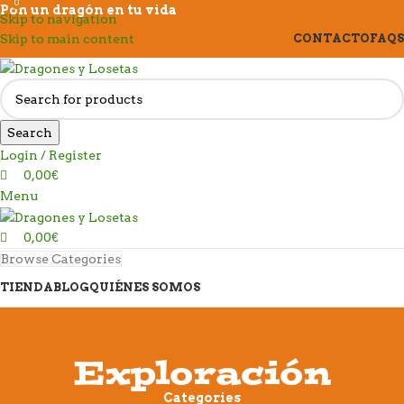
0
0
Pon un dragón en tu vida
Skip to navigation
Skip to main content
CONTACTO
FAQS
Search
Login / Register
0,00
€
Menu
0,00
€
Browse Categories
TIENDA
BLOG
QUIÉNES SOMOS
Exploración
Categories