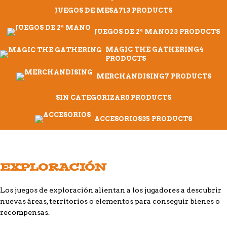
JUEGOS DE MESA
713 PRODUCTS
JUEGOS DE 2ª MANO
23 PRODUCTS
MAGIC THE GATHERING
4
PRODUCTS
MERCHANDISING
7 PRODUCTS
SIN CATEGORIZAR
0 PRODUCTS
ACCESORIOS
35 PRODUCTS
EXPLORACIÓN
Los juegos de exploración alientan a los jugadores a descubrir
nuevas áreas, territorios o elementos para conseguir bienes o
recompensas.