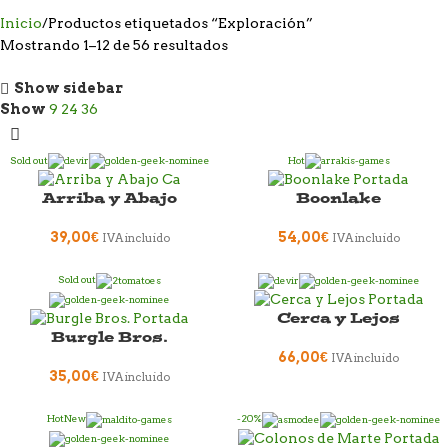
Inicio
Productos etiquetados “Exploración”
Mostrando 1–12 de 56 resultados
Show sidebar
Show
9
24
36
Sold out
Hot
Arriba y Abajo
Boonlake
39,00
€
54,00
€
IVA incluido
IVA incluido
Sold out
Cerca y Lejos
Burgle Bros.
66,00
€
IVA incluido
35,00
€
IVA incluido
Hot
New
-20%