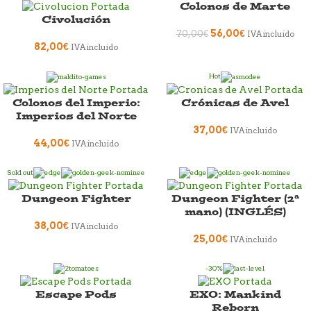
Colonos de Marte
Civolución
56,00
€
70,00
€
IVA incluido
82,00
€
IVA incluido
Hot
Colonos del Imperio:
Crónicas de Avel
Imperios del Norte
37,00
€
IVA incluido
44,00
€
IVA incluido
Sold out
Dungeon Fighter
Dungeon Fighter (2ª
mano) (INGLÉS)
38,00
€
IVA incluido
25,00
€
IVA incluido
-30%
Escape Pods
EXO: Mankind
Reborn