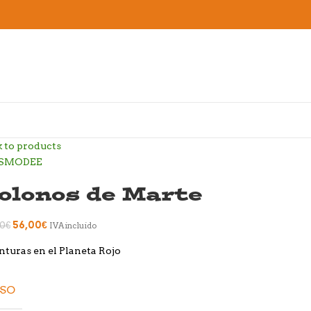
 to products
olonos de Marte
56,00
€
00
€
IVA incluido
turas en el Planeta Rojo
ESO