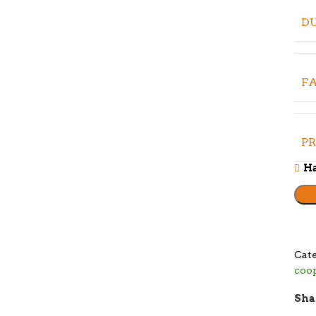
D
FA
P
Ha
Cate
coo
Sha