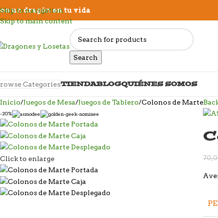
on un dragón en tu vida
Skip to navigation
Skip to main content
Search
TIENDA
BLOG
QUIÉNES SOMOS
rowse Categories
Inicio
Juegos de Mesa
Juegos de Tablero
Colonos de Marte
Back
-20%
C
70,
Click to enlarge
Aven
P