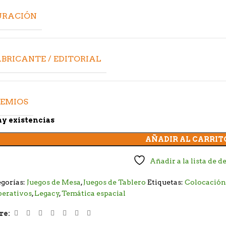
URACIÓN
BRICANTE / EDITORIAL
REMIOS
y existencias
AÑADIR AL CARRIT
Añadir a la lista de d
gorías:
Juegos de Mesa
,
Juegos de Tablero
Etiquetas:
Colocación
perativos
,
Legacy
,
Temática espacial
re: