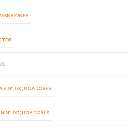
IMENSIONES
UTOR
ÑO
AX Nº DE JUGADORES
N Nº DE JUGADORES