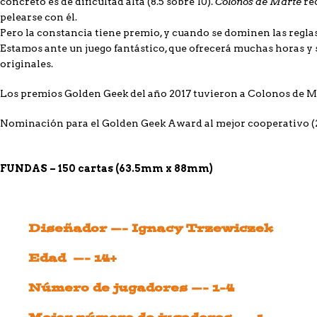
Colonos de Marte
concreto es de dificultad alta (8.5 sobre 10).
req
pelearse con él.
Pero la constancia tiene premio, y cuando se dominen las regl
Estamos ante un juego fantástico, que ofrecerá muchas horas y
originales.
Los premios Golden Geek del año 2017 tuvieron a Colonos de M
Nominación para el Golden Geek Award al mejor cooperativo (
FUNDAS – 150 cartas (63.5
mm x 88mm)
Diseñador —- Ignacy Trzewiczek
Edad —- 14+
Número de jugadores —- 1-4