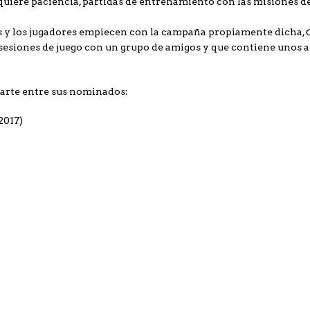
uiere paciencia, partidas de entrenamiento con las misiones de
as y los jugadores empiecen con la campaña propiamente dicha,
 sesiones de juego con un grupo de amigos y que contiene unos
arte entre sus nominados:
2017)