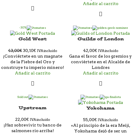
Añadir al carrito
-30%
Gold West
Guilds of London
43,00
€
30,10
€
42,00
€
IVA incluido
IVA incluido
¡Conviértete en un magnate
Gana el favor de los gremios y
de la Fiebre del Oro y
conviértete en el Alcalde de
construye tu imperio minero!
Londres
Añadir al carrito
Añadir al carrito
Sold out
Upstream
Yokohama
22,00
€
55,00
€
IVA incluido
IVA incluido
¡Haz sobrevivir tu banco de
«Al principio de la era Meiji,
salmones río arriba!
Yokohama dejó de ser un