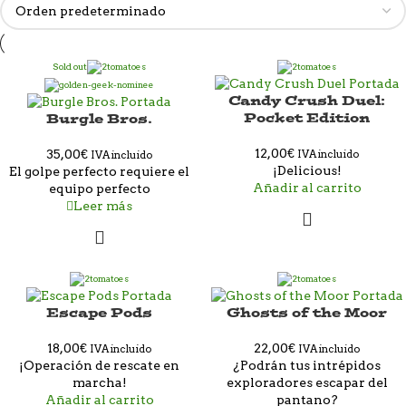
Sold out
Candy Crush Duel:
Pocket Edition
Burgle Bros.
12,00
€
35,00
€
IVA incluido
IVA incluido
¡Delicious!
El golpe perfecto requiere el
Añadir al carrito
equipo perfecto
Leer más
Escape Pods
Ghosts of the Moor
18,00
€
22,00
€
IVA incluido
IVA incluido
¡Operación de rescate en
¿Podrán tus intrépidos
marcha!
exploradores escapar del
Añadir al carrito
pantano?