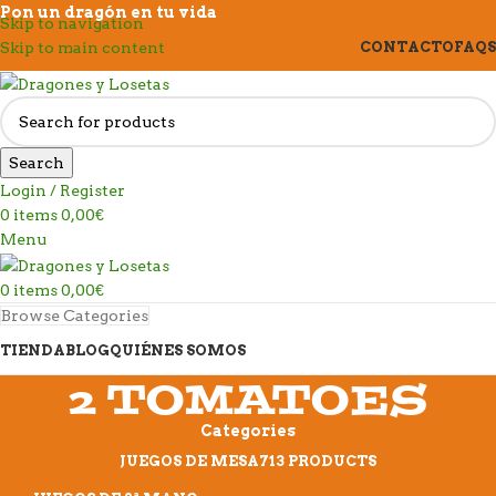
Pon un dragón en tu vida
Skip to navigation
Skip to main content
CONTACTO
FAQS
Search
Login / Register
0
items
0,00
€
Menu
0
items
0,00
€
Browse Categories
TIENDA
BLOG
QUIÉNES SOMOS
2 TOMATOES
Categories
JUEGOS DE MESA
713 PRODUCTS