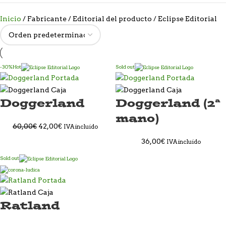
Inicio
Fabricante / Editorial del producto
Eclipse Editorial
-30%
Hot
Sold out
Doggerland
Doggerland (2ª
mano)
60,00
€
42,00
€
IVA incluido
36,00
€
IVA incluido
Sold out
Ratland