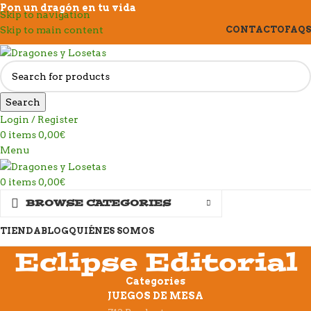
Pon un dragón en tu vida
Skip to navigation
Skip to main content
CONTACTO
FAQS
Search
Login / Register
0
items
0,00
€
Menu
0
items
0,00
€
BROWSE CATEGORIES
TIENDA
BLOG
QUIÉNES SOMOS
Eclipse Editorial
Categories
JUEGOS DE MESA