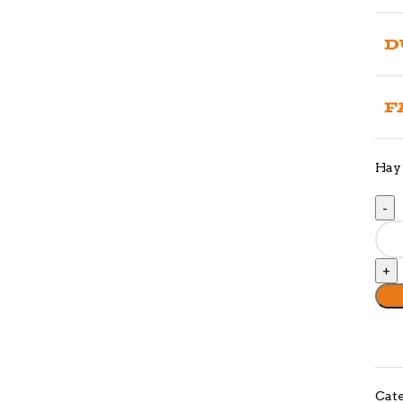
D
F
Hay 
Cate