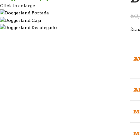
Click to enlarge
60
Éras
A
A
M
M