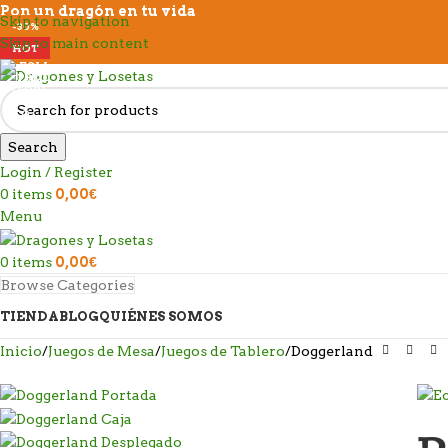
Pon un dragón en tu vida
Skip to navigation
-30%
Skip to main content
HOT
Search
Login / Register
0
items
0,00
€
Menu
0
items
0,00
€
Browse Categories
TIENDA
BLOG
QUIÉNES SOMOS
Inicio
Juegos de Mesa
Juegos de Tablero
Doggerland
D