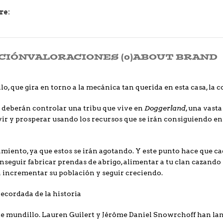
re:
CIÓN
VALORACIONES (0)
ABOUT BRAND
, que gira en torno a la mecánica tan querida en esta casa, la c
Doggerland
es deberán controlar una tribu que vive en
, una vasta
vir y prosperar usando los recursos que se irán consiguiendo en
iento, ya que estos se irán agotando. Y este punto hace que cada
onseguir fabricar prendas de abrigo, alimentar a tu clan cazand
a incrementar su población y seguir creciendo.
recordada de la historia
te mundillo. Lauren Guilert y Jérôme Daniel Snowrchoff han lanz