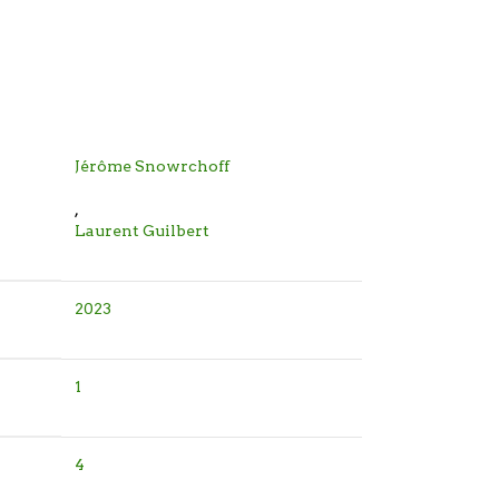
Jérôme Snowrchoff
,
Laurent Guilbert
2023
1
4