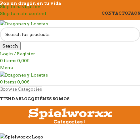
Pon un dragón en tu vida
Skip to navigation
Skip to main content
CONTACTO
FAQS
Search
Login / Register
0
items
0,00
€
Menu
0
items
0,00
€
Browse Categories
TIENDA
BLOG
QUIÉNES SOMOS
Spielworxx
Categories