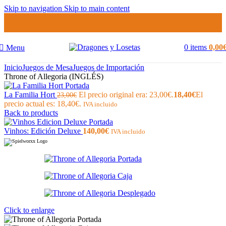
Skip to navigation
Skip to main content
0
items
0,00
Menu
Inicio
Juegos de Mesa
Juegos de Importación
Throne of Allegoria (INGLÉS)
La Familia Hort
El precio original era: 23,00€.
18,40
€
El
23,00
€
precio actual es: 18,40€.
IVA incluido
Back to products
Vinhos: Edición Deluxe
140,00
€
IVA incluido
Click to enlarge