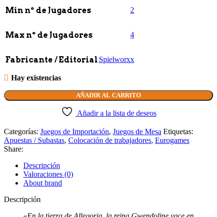
Min nº de Jugadores
2
Max nº de Jugadores
4
Fabricante / Editorial
Spielworxx
Hay existencias
AÑADIR AL CARRITO
Añadir a la lista de deseos
Categorías:
Juegos de Importación
,
Juegos de Mesa
Etiquetas:
Apuestas / Subastas
,
Colocación de trabajadores
,
Eurogames
Share:
Descripción
Valoraciones (0)
About brand
Descripción
«En la tierra de Allegoria, la reina Gwendoline yace en