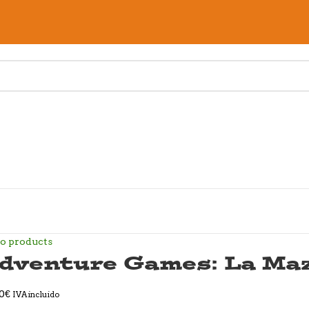
to products
dventure Games: La Ma
0
€
IVA incluido