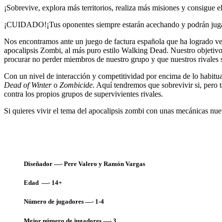
¡Sobrevive, explora más territorios, realiza más misiones y consigue 
¡CUIDADO!¡Tus oponentes siempre estarán acechando y podrán jugar
Nos encontramos ante un juego de factura española que ha logrado v
apocalipsis Zombi, al más puro estilo Walking Dead. Nuestro objetivo s
procurar no perder miembros de nuestro grupo y que nuestros rivales s
Con un nivel de interacción y competitividad por encima de lo habit
Dead of Winter
o
Zombicide.
Aquí tendremos que sobrevivir si, pero t
contra los propios grupos de supervivientes rivales.
Si quieres vivir el tema del apocalipsis zombi con unas mecánicas nuev
Diseñador —- Pere Valero y Ramón Vargas
Edad —- 14+
Número de jugadores —- 1-4
Mejor número de jugadores —- 3