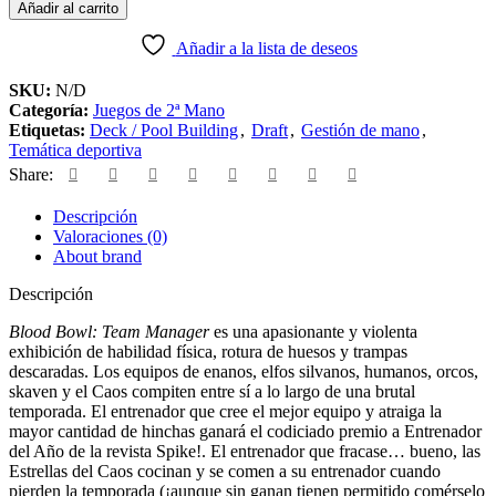
Añadir al carrito
Añadir a la lista de deseos
SKU:
N/D
Categoría:
Juegos de 2ª Mano
Etiquetas:
Deck / Pool Building
,
Draft
,
Gestión de mano
,
Temática deportiva
Share:
Descripción
Valoraciones (0)
About brand
Descripción
Blood Bowl: Team Manager
es una apasionante y violenta
exhibición de habilidad física, rotura de huesos y trampas
descaradas. Los equipos de enanos, elfos silvanos, humanos, orcos,
skaven y el Caos compiten entre sí a lo largo de una brutal
temporada. El entrenador que cree el mejor equipo y atraiga la
mayor cantidad de hinchas ganará el codiciado premio a Entrenador
del Año de la revista Spike!. El entrenador que fracase… bueno, las
Estrellas del Caos cocinan y se comen a su entrenador cuando
pierden la temporada (¡aunque sin ganan tienen permitido comérselo