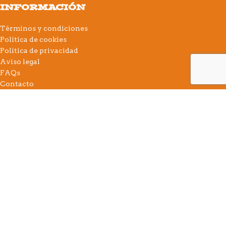
INFORMACIÓN
Términos y condiciones
Política de cookies
Política de privacidad
Aviso legal
FAQs
Contacto
Utilizamos cookies propias y de terceros para mejorar su
navegación. Si continúa navegando consideramos que acepta
su uso.
More info
Accept