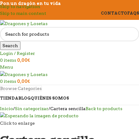
Pon un dragón en tu vida
Skip to navigation
Skip to main content
CONTACTO
FAQS
Search
Login / Register
0
items
0,00
€
Menu
0
items
0,00
€
Browse Categories
TIENDA
BLOG
QUIÉNES SOMOS
Inicio
Sin categorizar
Cartera sencilla
Back to products
Click to enlarge
Cartera sencilla