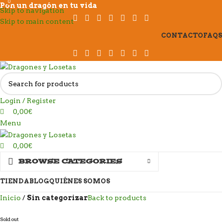
0
0
Pon un dragón en tu vida
Skip to navigation
Skip to main content
CONTACTO
FAQS
Login / Register
0,00
€
Menu
0,00
€
BROWSE CATEGORIES
TIENDA
BLOG
QUIÉNES SOMOS
Inicio
Sin categorizar
Back to products
Sold out