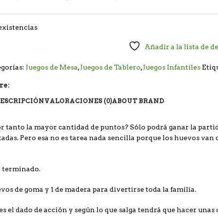
existencias
Añadir a la lista de d
gorías:
Juegos de Mesa
,
Juegos de Tablero
,
Juegos Infantiles
Etiq
re:
ESCRIPCIÓN
VALORACIONES (0)
ABOUT BRAND
r tanto la mayor cantidad de puntos? Sólo podrá ganar la partid
adas. Pero esa no es tarea nada sencilla porque los huevos van 
á terminado.
vos de goma y 1 de madera para divertirse toda la familia.
 es el dado de acción y según lo que salga tendrá que hacer unas