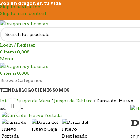
Pon un dragón en tu vida
Skip to navigation
Skip to main content
Login / Register
0
items
0,00
€
Menu
0
items
0,00
€
Browse Categories
TIENDA
BLOG
QUIÉNES SOMOS
Inicio
Juegos de Mesa
Juegos de Tablero
Danza del Huevo
Click to enlarge
Sold out
D
20,