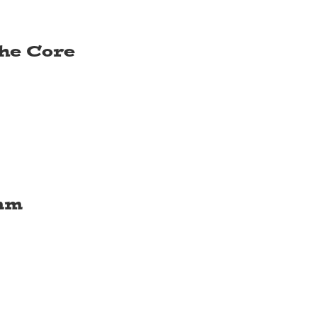
the Core
mm