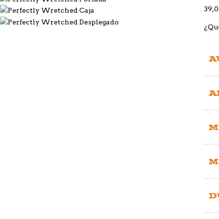
39,
¿Qué
A
A
M
M
D