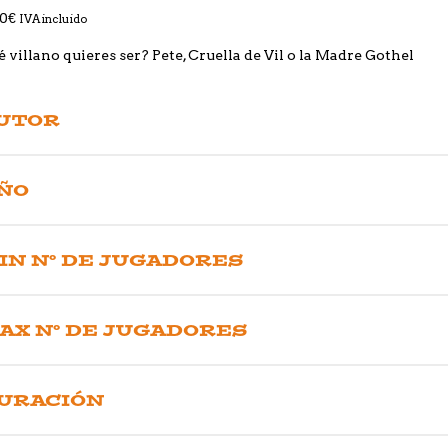
00
€
IVA incluido
 villano quieres ser? Pete, Cruella de Vil o la Madre Gothel
UTOR
ÑO
IN Nº DE JUGADORES
AX Nº DE JUGADORES
URACIÓN