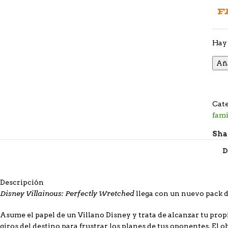
F
Hay 
Aña
Cate
fami
Sha
D
Descripción
Disney Villainous: Perfectly Wretched
llega con un nuevo pack d
Asume el papel de un Villano Disney y trata de alcanzar tu pro
giros del destino para frustrar los planes de tus oponentes. El obj