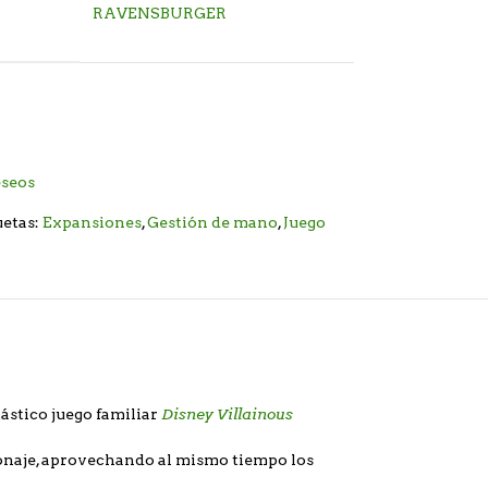
RAVENSBURGER
eseos
uetas:
Expansiones
,
Gestión de mano
,
Juego
Disney Villainous
tástico juego familiar
rsonaje, aprovechando al mismo tiempo los