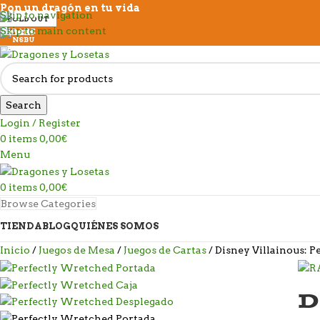
Pon un dragón en tu vida
Skip to navigation
SOLD OUT
Skip to main content
Search
Login / Register
0
items
0,00
€
Menu
0
items
0,00
€
Browse Categories
TIENDA
BLOG
QUIÉNES SOMOS
Inicio
Juegos de Mesa
Juegos de Cartas
Disney Villainous: 
D