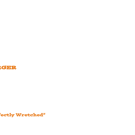
URGER
rfectly Wretched”