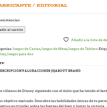
ABRICANTE / EDITORIAL
existencias
dir al carrito
Añadir a la lista de d
gorías:
Juegos de Cartas
,
Juegos de Mesa
,
Juegos de Tablero
Etiq
liar
,
Juegos para dos
re:
ESCRIPCIÓN
VALORACIONES (0)
ABOUT BRAND
e villanos de Disney siguiendo con el éxito que ha tenido el fan
pio objetivo malvado. Descubre las habilidades únicas de tu pe
etivo es triunfar sobre las fuerzas del bien y lograr la victoria.