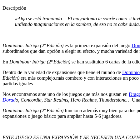
Descripción
«Algo se está tramando… El mayordomo te sonríe como si tuviera
urdiendo maquinaciones en la sombra, de eso no te cabe duda.
Dominion: Intriga (2ª Edición)
es la primera expansión del juego
Dom
subordinados que dan opción a elegir su efecto, y mucha variedad de
En
Dominion: Intriga (2ª Edición)
se han sustituido 6 cartas de la ed
Dentro de la variedad de expansiones que tiene el mundo de
Dominio
Edición)
era más complejo,más combero y con interacciones un poco 
partidas iguales.
Nos encontramos ante uno de los juegos que más nos gustan en
Drago
Dorad
o, Concordia, Star Realms, Hero Realms, Thunderstone…
Una
Dominion: Intriga (2ª Edición)
funciona además muy bien para dos per
expansiones o juego básico para ampliar hasta 5-6 jugadores.
ESTE JUEGO ES UNA EXPANSIÓN Y SE NECESITA UNA COP