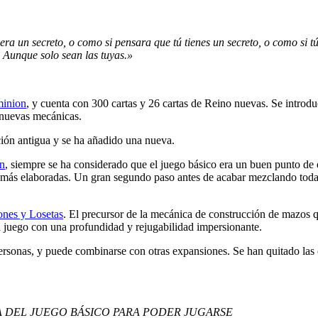
 un secreto, o como si pensara que tú tienes un secreto, o como si tú 
 Aunque solo sean las tuyas.»
inion
, y cuenta con 300 cartas y 26 cartas de Reino nuevas. Se introdu
 nuevas mecánicas.
ición antigua y se ha añadido una nueva.
n
, siempre se ha considerado que el juego básico era un buen punto de 
más elaboradas. Un gran segundo paso antes de acabar mezclando toda
nes y Losetas
. El precursor de la mecánica de construcción de mazos q
 juego con una profundidad y rejugabilidad impersionante.
sonas, y puede combinarse con otras expansiones. Se han quitado las c
IA DEL JUEGO BÁSICO PARA PODER JUGARSE