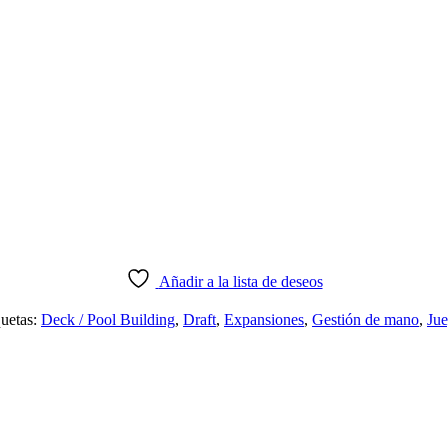
Añadir a la lista de deseos
uetas:
Deck / Pool Building
,
Draft
,
Expansiones
,
Gestión de mano
,
Jue