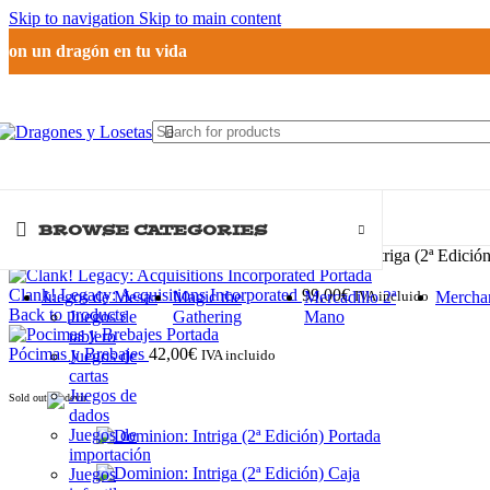
Skip to navigation
Skip to main content
Pon un dragón en tu vida
BROWSE CATEGORIES
Inicio
Juegos de Mesa
Juegos de Cartas
Dominion: Intriga (2ª Edición
Clank! Legacy: Acquisitions Incorporated
99,00
€
Juegos de Mesa
Magic the
Mercadillo 2ª
IVA incluido
Mercha
Back to products
Juegos de
Gathering
Mano
tablero
Pócimas y Brebajes
42,00
€
Juegos de
IVA incluido
cartas
Juegos de
Sold out
dados
Juegos de
importación
Juegos