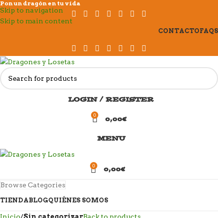
Pon un dragón en tu vida
Skip to navigation
Skip to main content
CONTACTO
FAQS
LOGIN / REGISTER
0
0,00
€
MENU
0
0,00
€
Browse Categories
TIENDA
BLOG
QUIÉNES SOMOS
Inicio
Sin categorizar
Back to products