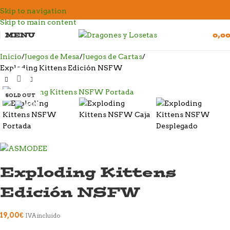
Skip to navigation
Skip to main content
MENU
0,0
Inicio
Juegos de Mesa
Juegos de Cartas
Exploding Kittens Edición NSFW
Click to enlarge
SOLD OUT
Exploding Kittens
Edición NSFW
19,00
€
IVA incluido