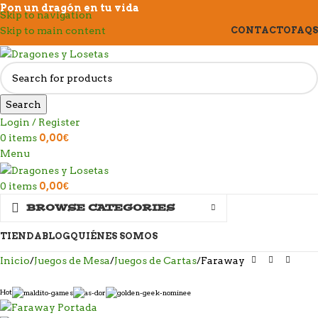
Pon un dragón en tu vida
Skip to navigation
Skip to main content
CONTACTO
FAQS
Search
Login / Register
0
items
0,00
€
Menu
0
items
0,00
€
BROWSE CATEGORIES
TIENDA
BLOG
QUIÉNES SOMOS
Inicio
Juegos de Mesa
Juegos de Cartas
Faraway
Hot