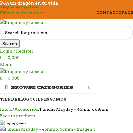
0
0
Pon un dragón en tu vida
Skip to navigation
Skip to main content
CONTACTO
FAQS
Search
Login / Register
0,00
€
Menu
0,00
€
BROWSE CATEGORIES
TIENDA
BLOG
QUIÉNES SOMOS
Inicio
Accesorios
Fundas Mayday – 45mm x 68mm
Back to products