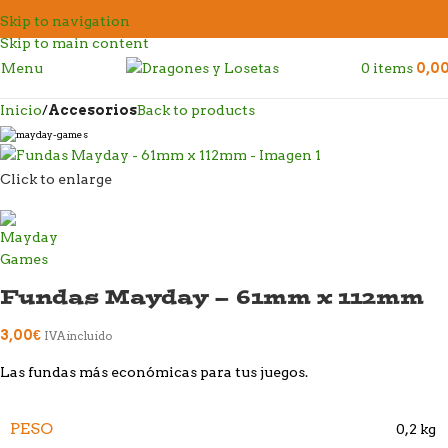
Skip to navigation
Skip to main content
Menu
0
items
0,0
Inicio
Accesorios
Back to products
Click to enlarge
Fundas Mayday – 61mm x 112mm
3,00
€
IVA incluido
Las fundas más económicas para tus juegos.
PESO
0,2 kg