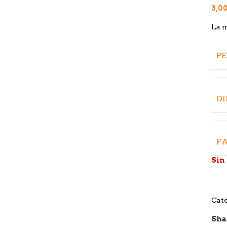
3,0
La m
P
D
FA
Sin
Cate
Sha