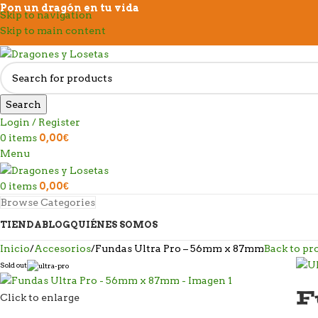
Pon un dragón en tu vida
Skip to navigation
Skip to main content
Search
Login / Register
0
items
0,00
€
Menu
0
items
0,00
€
Browse Categories
TIENDA
BLOG
QUIÉNES SOMOS
Inicio
Accesorios
Fundas Ultra Pro – 56mm x 87mm
Back to pr
Sold out
F
Click to enlarge