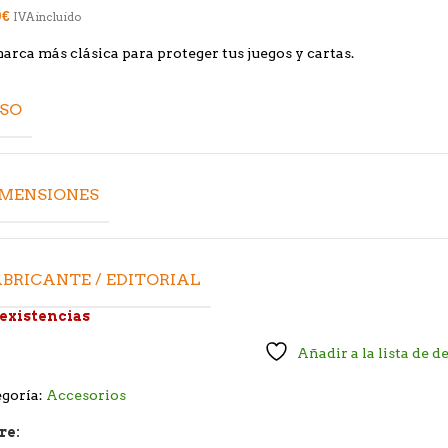
0
€
IVA incluido
arca más clásica para proteger tus juegos y cartas.
ESO
IMENSIONES
BRICANTE / EDITORIAL
 existencias
Añadir a la lista de d
goría:
Accesorios
re: