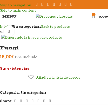
Skip to navigation
Skip to main content
0
MENU
0,00
Inicio
Sin categorizar
Back to products
Click to enlarge
Sold out
Fungi
15,00
€
IVA incluido
Sin existencias
Añadir a la lista de deseos
Categoría:
Sin categorizar
Share: