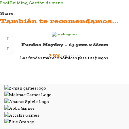
Pool Building
,
Gestión de mano
Share:
También te recomendamos…
Fundas Mayday – 63.5mm x 88mm
2,50
€
IVA incluido
Las fundas más económicas para tus juegos.