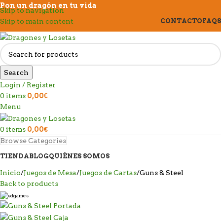
Pon un dragón en tu vida
Skip to navigation
Skip to main content
CONTACTO
FAQS
Search
Login / Register
0
items
0,00
€
Menu
0
items
0,00
€
Browse Categories
TIENDA
BLOG
QUIÉNES SOMOS
Inicio
Juegos de Mesa
Juegos de Cartas
Guns & Steel
Back to products