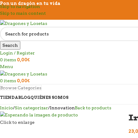
Pon un dragón en tu vida
Skip to navigation
Skip to main content
Search
Login / Register
0
items
0,00
€
Menu
0
items
0,00
€
Browse Categories
TIENDA
BLOG
QUIÉNES SOMOS
Inicio
Sin categorizar
Innovation
Back to products
I
Click to enlarge
23,