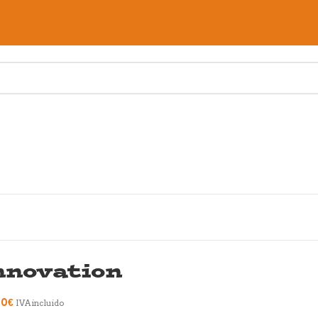
nnovation
00
€
IVA incluido