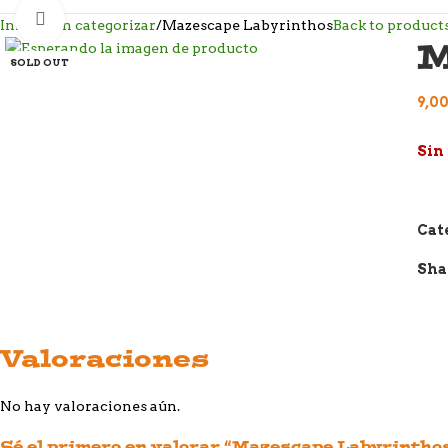
Click to enlarge
Inicio
Sin categorizar
Mazescape Labyrinthos
Back to product
M
SOLD OUT
9,0
Sin
Cat
Sha
Valoraciones
No hay valoraciones aún.
Sé el primero en valorar “Mazescape Labyrintho