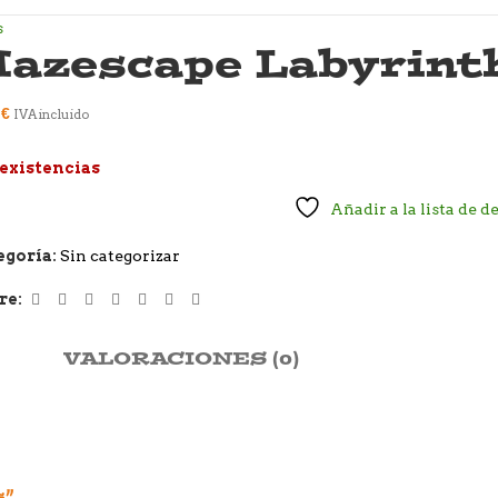
s
azescape Labyrint
0
€
IVA incluido
 existencias
Añadir a la lista de d
egoría:
Sin categorizar
re:
VALORACIONES (0)
s”