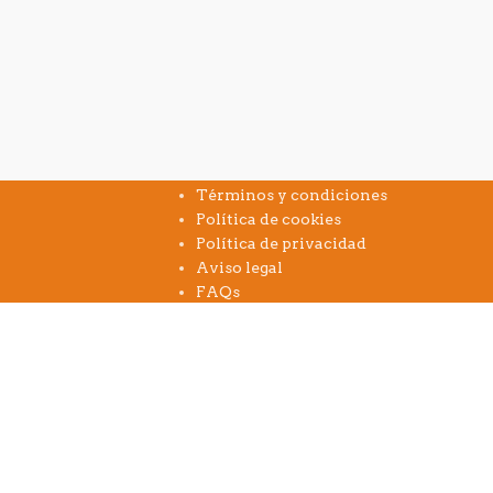
INFORMACIÓN
Términos y condiciones
Política de cookies
Política de privacidad
Aviso legal
FAQs
Contacto
navegación. Si continúa navegando consideramos que acepta su 