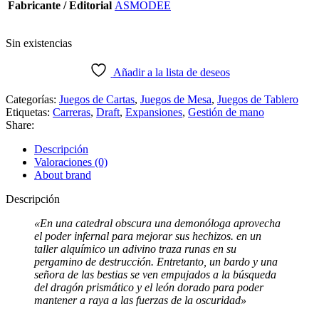
Fabricante / Editorial
ASMODEE
Sin existencias
Añadir a la lista de deseos
Categorías:
Juegos de Cartas
,
Juegos de Mesa
,
Juegos de Tablero
Etiquetas:
Carreras
,
Draft
,
Expansiones
,
Gestión de mano
Share:
Descripción
Valoraciones (0)
About brand
Descripción
«En una catedral obscura una demonóloga aprovecha
el poder infernal para mejorar sus hechizos. en un
taller alquímico un adivino traza runas en su
pergamino de destrucción. Entretanto, un bardo y una
señora de las bestias se ven empujados a la búsqueda
del dragón prismático y el león dorado para poder
mantener a raya a las fuerzas de la oscuridad»