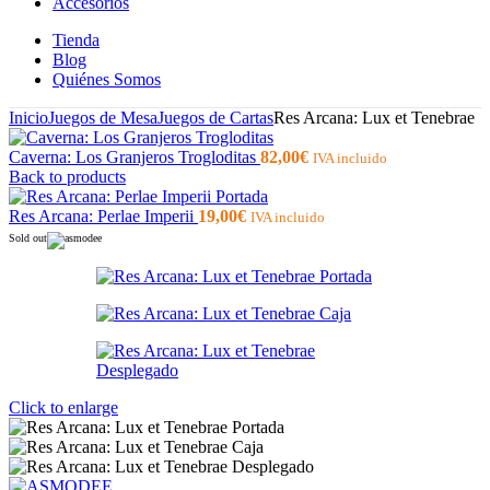
Accesorios
Tienda
Blog
Quiénes Somos
Inicio
Juegos de Mesa
Juegos de Cartas
Res Arcana: Lux et Tenebrae
Caverna: Los Granjeros Trogloditas
82,00
€
IVA incluido
Back to products
Res Arcana: Perlae Imperii
19,00
€
IVA incluido
Sold out
Click to enlarge