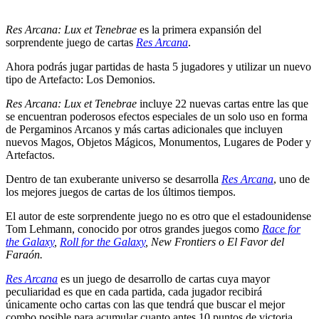
Res Arcana: Lux et Tenebrae
es la primera expansión del
sorprendente juego de cartas
Res Arcana
.
Ahora podrás jugar partidas de hasta 5 jugadores y utilizar un nuevo
tipo de Artefacto: Los Demonios.
Res Arcana: Lux et Tenebrae
incluye 22 nuevas cartas entre las que
se encuentran poderosos efectos especiales de un solo uso en forma
de Pergaminos Arcanos y más cartas adicionales que incluyen
nuevos Magos, Objetos Mágicos, Monumentos, Lugares de Poder y
Artefactos.
Dentro de tan exuberante universo se desarrolla
Res Arcana
, uno de
los mejores juegos de cartas de los últimos tiempos.
El autor de este sorprendente juego no es otro que el estadounidense
Tom Lehmann, conocido por otros grandes juegos como
Race for
the Galaxy
,
Roll for the Galaxy
, New Frontiers o El Favor del
Faraón.
Res Arcana
es un juego de desarrollo de cartas cuya mayor
peculiaridad es que en cada partida, cada jugador recibirá
únicamente ocho cartas con las que tendrá que buscar el mejor
combo posible para acumular cuanto antes 10 puntos de victoria.