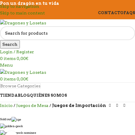
Pon un dragón en tu vida
Skip to navigation
Skip to main content
CONTACTO
FAQS
Search
Login / Register
0
items
0,00
€
Menu
0
items
0,00
€
Browse Categories
TIENDA
BLOG
QUIÉNES SOMOS
Inicio
Juegos de Mesa
Juegos de Importación
Sold out