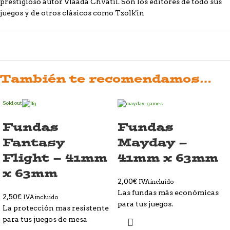
prestigioso autor Vlaada Chvatil. Son los editores de todo sus
juegos y de otros clásicos como Tzolk'in
También te recomendamos…
Sold out
Fundas
Fundas
Fantasy
Mayday –
Flight – 41mm
41mm x 63mm
x 63mm
2,00
€
IVA incluido
Las fundas más económicas
2,50
€
IVA incluido
para tus juegos.
La protección mas resistente
para tus juegos de mesa