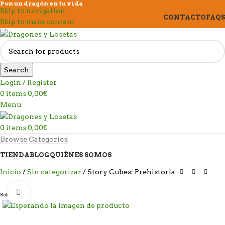
Pon un dragón en tu vida
Skip to navigation
CONTACTO
FAQS
Skip to main content
Search
Login / Register
0
items
0,00
€
Menu
0
items
0,00
€
Browse Categories
TIENDA
BLOG
QUIÉNES SOMOS
Inicio
Sin categorizar
Story Cubes: Prehistoria
Click to enlarge
Sold out