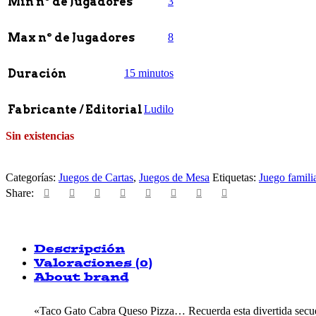
Min nº de Jugadores
3
Max nº de Jugadores
8
Duración
15 minutos
Fabricante / Editorial
Ludilo
Sin existencias
Categorías:
Juegos de Cartas
,
Juegos de Mesa
Etiquetas:
Juego famili
Share:
Descripción
Valoraciones (0)
About brand
«Taco Gato Cabra Queso Pizza… Recuerda esta divertida secue