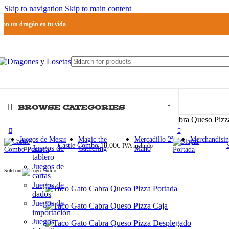
Skip to navigation
Skip to main content
Pon un dragón en tu vida
BROWSE CATEGORIES
Inicio
Juegos de Mesa
Juegos de Cartas
Taco Gato Cabra Queso Pizz
Juegos de Mesa
Magic the
Mercadillo 2ª
Merchandisi
Castle Combo
18,00
€
IVA incluido
Juegos de
Gathering
Mano
tablero
Juegos de
Sold out
cartas
Juegos de
dados
Juegos de
importación
Juegos