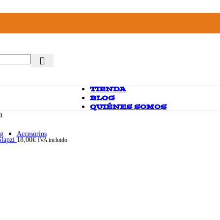
TIENDA
BLOG
QUIÉNES SOMOS
a
ng
Accesorios
Slapzi
18,00
€
IVA incluido