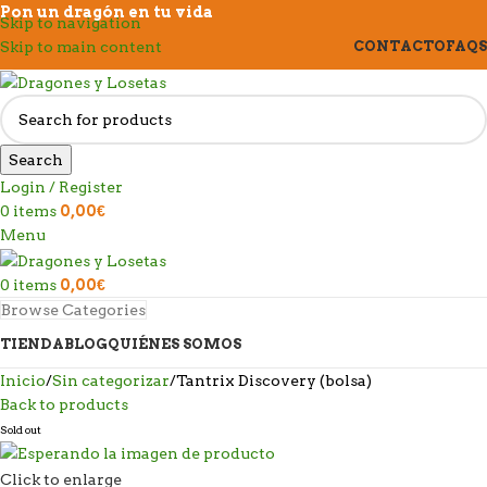
Pon un dragón en tu vida
Skip to navigation
Skip to main content
CONTACTO
FAQS
Search
Login / Register
0
items
0,00
€
Menu
0
items
0,00
€
Browse Categories
TIENDA
BLOG
QUIÉNES SOMOS
Inicio
Sin categorizar
Tantrix Discovery (bolsa)
Back to products
Sold out
Click to enlarge