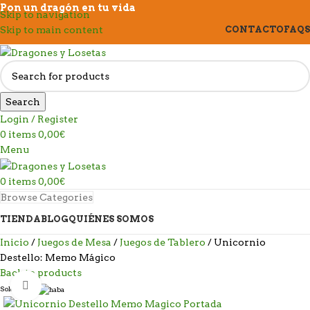
Pon un dragón en tu vida
Skip to navigation
Skip to main content
CONTACTO
FAQS
Search
Login / Register
0
items
0,00
€
Menu
0
items
0,00
€
Browse Categories
TIENDA
BLOG
QUIÉNES SOMOS
Inicio
Juegos de Mesa
Juegos de Tablero
Unicornio
Destello: Memo Mágico
Back to products
Click to enlarge
Sold out
Hot