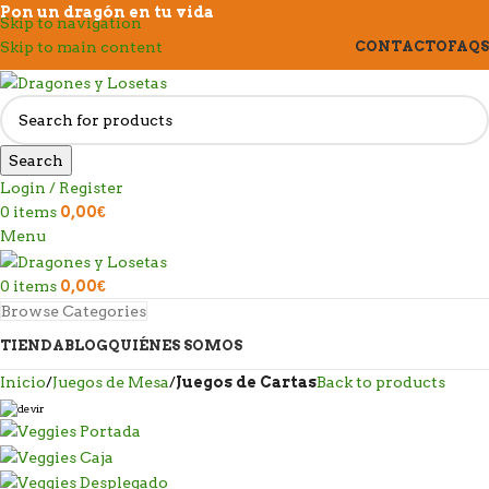
Pon un dragón en tu vida
Skip to navigation
Skip to main content
CONTACTO
FAQS
Search
Login / Register
0
items
0,00
€
Menu
0
items
0,00
€
Browse Categories
TIENDA
BLOG
QUIÉNES SOMOS
Inicio
Juegos de Mesa
Juegos de Cartas
Back to products