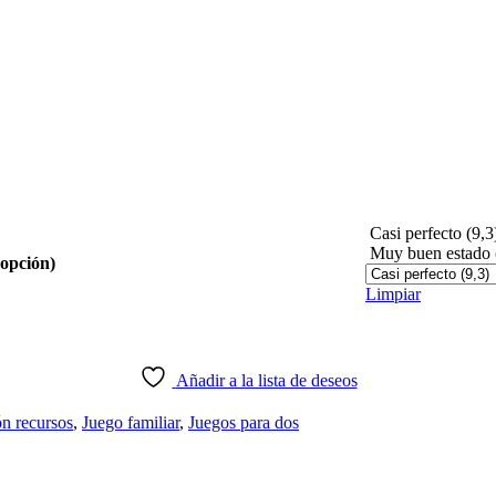
Casi perfecto (9,3
Muy buen estado 
 opción)
Limpiar
Añadir a la lista de deseos
ón recursos
,
Juego familiar
,
Juegos para dos