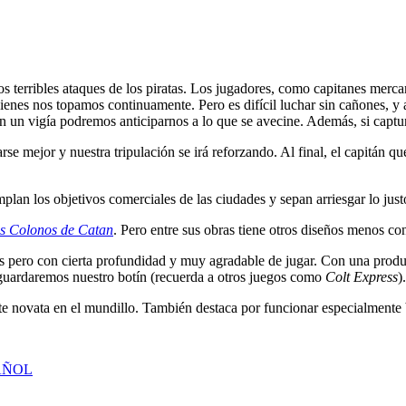
s terribles ataques de los piratas. Los jugadores, como capitanes mercan
uienes nos topamos continuamente. Pero es difícil luchar sin cañones, y
con un vigía podremos anticiparnos a lo que se avecine. Además, si cap
se mejor y nuestra tripulación se irá reforzando. Al final, el capitán 
an los objetivos comerciales de las ciudades y sepan arriesgar lo justo
s Colonos de Catan
. Pero entre sus obras tiene otros diseños menos c
las pero con cierta profundidad y muy agradable de jugar. Con una pro
guardaremos nuestro botín (recuerda a otros juegos como
Colt Express
).
ente novata en el mundillo. También destaca por funcionar especialmente
AÑOL