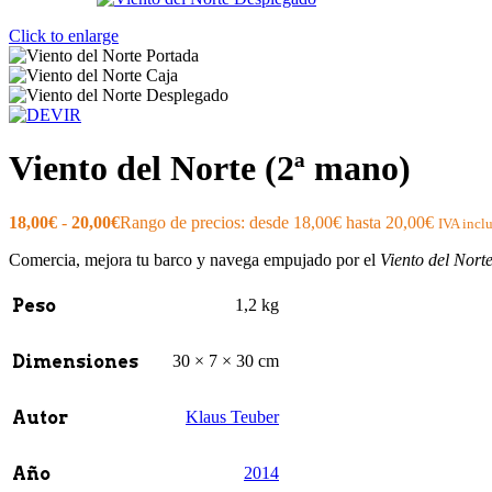
Click to enlarge
Viento del Norte (2ª mano)
18,00
€
-
20,00
€
Rango de precios: desde 18,00€ hasta 20,00€
IVA incl
Comercia, mejora tu barco y navega empujado por el
Viento del Nort
Peso
1,2 kg
Dimensiones
30 × 7 × 30 cm
Autor
Klaus Teuber
Año
2014