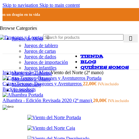
Skip to navigation
Skip to main content
Pon un dragón en tu vida
Browse Categories
Juegos de Mesa
Juegos de tablero
Juegos de cartas
TIENDA
Juegos de dados
BLOG
Juegos de importación
QUIÉNES SOMOS
Juegos infantiles
Inicio
Juegos de 2ª Mano
Viento del Norte (2ª mano)
Magic the Gathering
Mercadillo 2ª Mano
Catan: Tesoros, Dragones y Aventureros
22,00
€
IVA incluido
Merchandising
Back to products
Accesorios
Alhambra - Edición Revisada 2020 (2ª mano)
20,00
€
IVA incluido