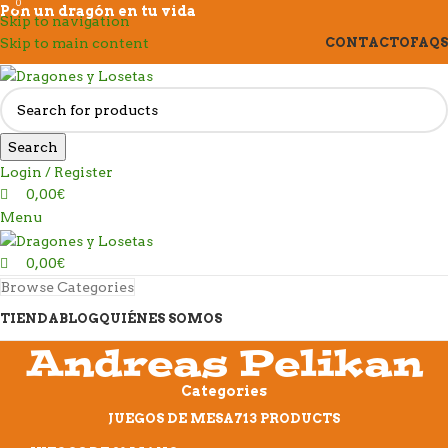
0
0
Pon un dragón en tu vida
Skip to navigation
Skip to main content
CONTACTO
FAQS
Search
Login / Register
0,00
€
Menu
0,00
€
Browse Categories
TIENDA
BLOG
QUIÉNES SOMOS
Andreas Pelikan
Categories
JUEGOS DE MESA
713 PRODUCTS