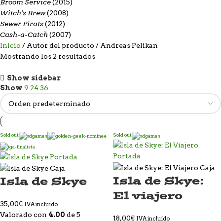
Broom Service
(2015)
Witch’s Brew
(2008)
Sewer Pirats
(2012)
Cash-a-Catch
(2007)
Inicio
Autor del producto
Andreas Pelikan
Mostrando los 2 resultados
Show sidebar
Show
9
24
36
Sold out
Sold out
Isla de Skye:
Isla de Skye
El viajero
35,00
€
IVA incluido
Valorado con
4.00
de 5
18,00
€
IVA incluido