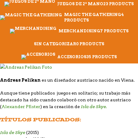
JUEGOS DE 2ª MANO
23 PRODUCTS
MAGIC THE GATHERING
4
PRODUCTS
MERCHANDISING
7 PRODUCTS
SIN CATEGORIZAR
0 PRODUCTS
ACCESORIOS
35 PRODUCTS
Andreas Pelikan
es un diseñador austriaco nacido en Viena.
Aunque tiene publicados juegos en solitario; su trabajo más
destacado ha sido cuando colaboró con otro autor austriaco
Isla de Skye.
(
Alexander Pfister
) en la creación de
TÍTULOS PUBLICADOS:
Isla de Skye
(2015)