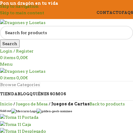
Pon un dragón en tu vida
Skip to navigation
Skip to main content
CONTACTO
FAQS
Search
Login / Register
0
items
0,00
€
Menu
0
items
0,00
€
Browse Categories
TIENDA
BLOG
QUIÉNES SOMOS
Inicio
Juegos de Mesa
Juegos de Cartas
Back to products
Sold out