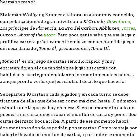
hermano mayor.
El alemán Wolfgang Kramer es ahora un autor muy conocido,
El Grande,
Downforce
,
con publicaciones de gran nivel como
Los principes de Florencia, La Era del Carbón, Abbluxen,
Torres
,
Cuzco
Ghost of the
Moor
.
o
Pero poca gente sabe que esa larga y
prolífica carrera prácticamente empezó con un humilde juego
¡Toma 6!,
¡Toma 11!.
de mesa llamado
precursor del
¡Toma 11!
es un juego de cartas sencillo, rápido y muy
entretenido, en el que tendrás que jugar tus cartas con
habilidad y suerte, poniéndolas en los montones adecuados,…
aunque pronto verás que ¡es más fácil decirlo que hacerlo!
Se reparten 10 cartas a cada jugador y en cada turno se debe
tirar una de ellas que debe ser, como máximo, hasta 10 números
más alta que la que ya hay en mesa. Si en un momento dado no
puedes tirar carta, debes robar el montón de cartas y poner dos
cartas del mazo boca arriba. A partir de ese momento habrá
dos montones donde se podrán poner cartas. Como ventaja por
haberte llevado un montón de cartas, a partir de ese momento