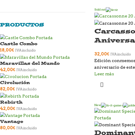
Sold out
PRODUCTOS
Carcasso
Aniversa
Castle Combo
18,00
€
IVA incluido
32,00
€
IVA incluido
Edición conmemora
Maravillas del Mundo
aniversario de este
42,00
€
IVA incluido
Leer más
Civolución
82,00
€
IVA incluido
Rebirth
New
42,00
€
IVA incluido
Vantage
80,00
€
IVA incluido
Dominant