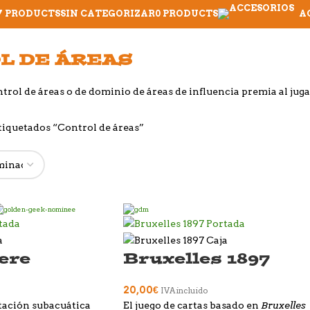
7 PRODUCTS
SIN CATEGORIZAR
0 PRODUCTS
A
L DE ÁREAS
trol de áreas o de dominio de áreas de influencia premia al jug
tiquetados “Control de áreas”
ere
Bruxelles 1897
20,00
€
IVA incluido
Bruxelles
stación subacuática
El juego de cartas basado en