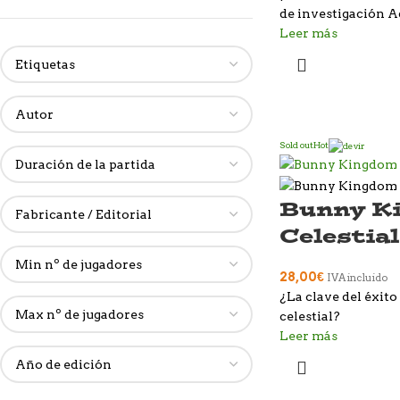
de investigación 
Leer más
Sold out
Hot
Bunny K
Celestial
28,00
€
IVA incluido
¿La clave del éxito
celestial?
Leer más