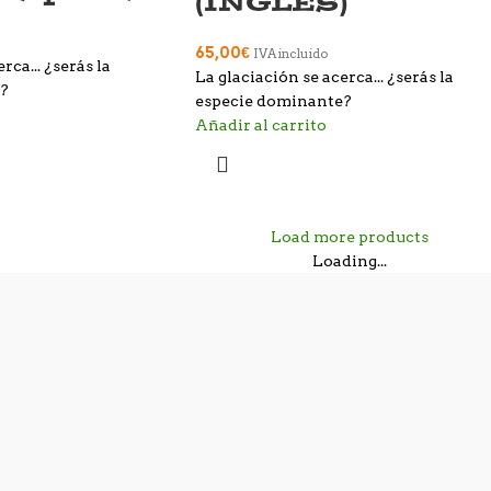
(INGLÉS)
65,00
€
IVA incluido
rca... ¿serás la
La glaciación se acerca... ¿serás la
e?
especie dominante?
Añadir al carrito
Load more products
Loading...