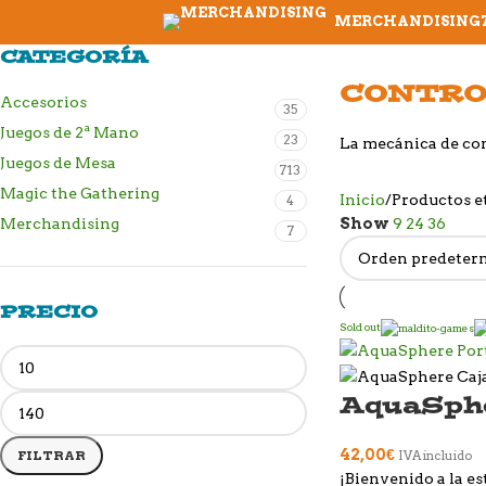
MERCHANDISING
CATEGORÍA
CONTRO
Accesorios
35
Juegos de 2ª Mano
23
La mecánica de con
Juegos de Mesa
713
Magic the Gathering
Inicio
Productos e
4
Merchandising
Show
9
24
36
7
PRECIO
Sold out
AquaSph
42,00
€
FILTRAR
IVA incluido
¡Bienvenido a la e