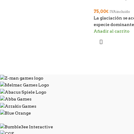
75,00
€
IVA incluido
La glaciación se ace
especie dominant
Añadir al carrito