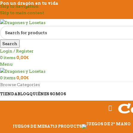
Pon un dragón en tu vida
Skip to navigation
Skip to main content
Search
Login / Register
0
items
0,00
€
Menu
0
items
0,00
€
Browse Categories
TIENDA
BLOG
QUIÉNES SOMOS
C
JUEGOS DE MESA
713 PRODUCTS