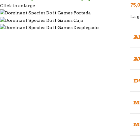
75,
Click to enlarge
La g
A
A
D
M
M