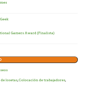
ames
 Geek
tional Gamers Award (Finalista)
O
eseos
de losetas
,
Colocación de trabajadores
,