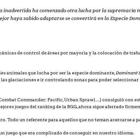
a inadvertida ha comenzado otra lucha por la supremacía mu
mejor haya sabido adaptarse se convertirá en la Especie Do
ánicas de control de áreas por mayoría y la colocación de trab
Dominant 
cies animales que lucha por ser la especie dominante,
y las glaciaciones e ir controlando zonas para poder seleccionar
Combat Commander: Pacific
,
Urban Sprawl…)
consiguió con est
mejores juegos del ranking de la BGG, ahora sigue aferrado firme
ro. Todo un referente para aquellos que no teman acercarse a pa
l un juego que era complicado de conseguir en nuestro idioma.