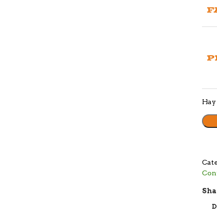
F
P
Hay 
Cate
Cont
Sha
D