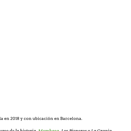
da en 2018 y con ubicación en Barcelona.
rso de la historia,
Mombasa
, Los Pioneros y La Granja.