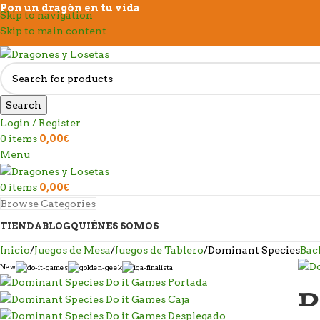
Pon un dragón en tu vida
Skip to navigation
Skip to main content
Search
Login / Register
0
items
0,00
€
Menu
0
items
0,00
€
Browse Categories
TIENDA
BLOG
QUIÉNES SOMOS
Inicio
Juegos de Mesa
Juegos de Tablero
Dominant Species
Bac
New
D