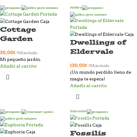
Hot
New
Cottage
Garden
Dwellings of
Eldervale
30,00
€
IVA incluido
Mi pequeño jardín.
130,00
€
Añadir al carrito
IVA incluido
¡Un mundo perdido lleno de
magia te espera!
Añadir al carrito
Sold out
Hot
Fossilis