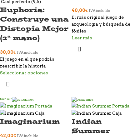
Casi perfecto (9,5)
Euphoria:
40,00
€
IVA incluido
Construye una
El más original juego de
arqueología y búsqueda de
Distopía Mejor
fósiles
(2ª mano)
Leer más
30,00
€
IVA incluido
El juego en el que podrás
reescribir la historia
Seleccionar opciones
Sold out
Imaginarium
Indian
Summer
42,00
€
IVA incluido