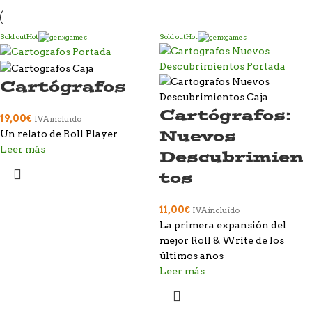
Sold out
Hot
Sold out
Hot
Cartógrafos
Cartógrafos:
19,00
€
IVA incluido
Nuevos
Un relato de Roll Player
Leer más
Descubrimien
tos
11,00
€
IVA incluido
La primera expansión del
mejor Roll & Write de los
últimos años
Leer más