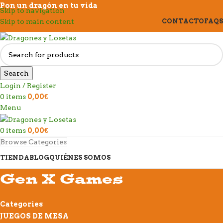
Pon un dragón en tu vida
Skip to navigation
Skip to main content
CONTACTO
FAQS
Search
Login / Register
0
items
0,00
€
Menu
0
items
0,00
€
Browse Categories
TIENDA
BLOG
QUIÉNES SOMOS
Gen X Games
Categories
JUEGOS DE MESA