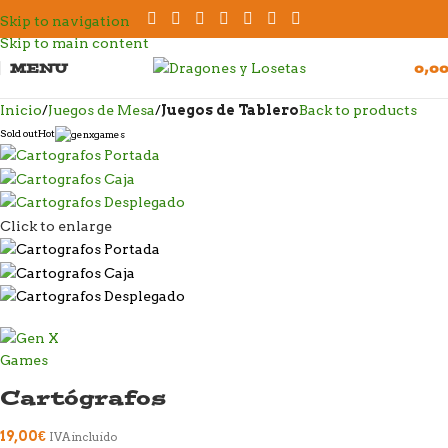
Skip to navigation
Skip to main content
MENU
0,0
Inicio
Juegos de Mesa
Juegos de Tablero
Back to products
Sold out
Hot
Click to enlarge
Cartógrafos
19,00
€
IVA incluido