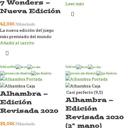
7 Wonders –
Leer más
Nueva Edición
42,00
€
IVA incluido
La nueva edición del juego
más premiado del mundo
Añadir al carrito
Sold out
Hot
Sold out
Alhambra –
Casi perfecto (9,5)
Alhambra –
Edición
Edición
Revisada 2020
Revisada 2020
(2ª mano)
30,00
€
IVA incluido