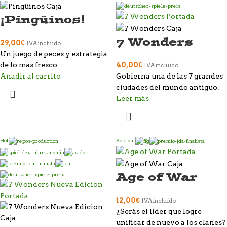
¡Pingüinos!
7 Wonders
29,00
€
IVA incluido
Un juego de peces y estrategia
de lo mas fresco
40,00
€
IVA incluido
Añadir al carrito
Gobierna una de las 7 grandes
ciudades del mundo antiguo.
Leer más
Hot
Sold out
Age of War
12,00
€
IVA incluido
¿Serás el líder que logre
unificar de nuevo a los clanes?