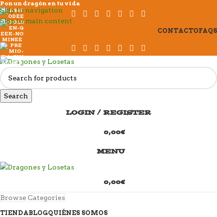
Pon un dragón en tu vida
Skip to navigation
Skip to main content
CONTACTO
FAQS
Search
LOGIN / REGISTER
0,00
€
MENU
0,00
€
Browse Categories
TIENDA
BLOG
QUIÉNES SOMOS